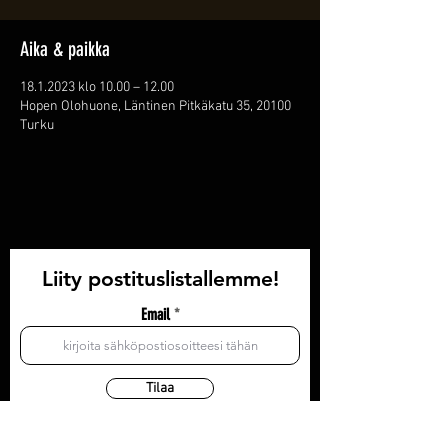
Aika & paikka
18.1.2023 klo 10.00 – 12.00
Hopen Olohuone, Läntinen Pitkäkatu 35, 20100
Turku
Liity postituslistallemme!
Email
Tilaa