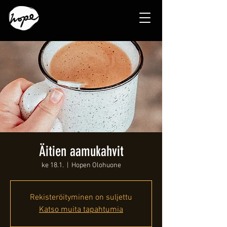
Äitien aamukahvit
ke 18.1.
  |  
Hopen Olohuone
Rekisteröityminen on suljettu
Katso muita tapahtumia