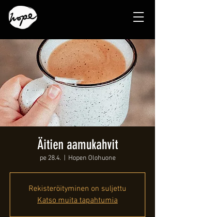
Äitien aamukahvit
pe 28.4.
  |  
Hopen Olohuone
Rekisteröityminen on suljettu
Katso muita tapahtumia