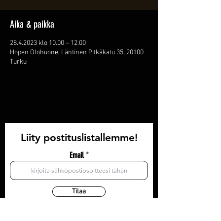
Aika & paikka
28.4.2023 klo 10.00 – 12.00
Hopen Olohuone, Läntinen Pitkäkatu 35, 20100
Turku
Liity postituslistallemme!
Email
Tilaa