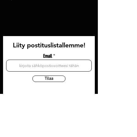
Liity postituslistallemme!
Email
Tilaa
YHTEYSTIEDOT
Olohuone: Läntinen Pitkäkatu 35, 3krs
Toimisto/postiosoite: Läntinen Pitkäkatu 35, 3krs
20100 Turku