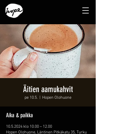
Äitien aamukahvit
pe 10.5.
  |  
Hopen Olohuone
Aika & paikka
10.5.2024 klo 10.00 – 12.00
Hopen Olohuone, Läntinen Pitkäkatu 35, Turku