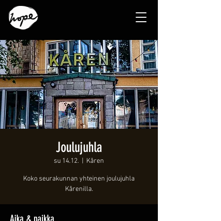
Joulujuhla
su 14.12.
  |  
Kåren
Koko seurakunnan yhteinen joulujuhla
Kårenilla.
Aika & paikka