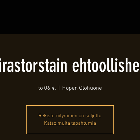
irastorstain ehtoollishe
to 06.4.
  |  
Hopen Olohuone
Rekisteröityminen on suljettu
Katso muita tapahtumia