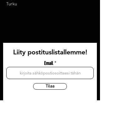
Turku
Liity postituslistallemme!
Email
Tilaa
YHTEYSTIEDOT
Olohuone: Läntinen Pitkäkatu 35, 3krs
Toimisto/postiosoite: Läntinen Pitkäkatu 35, 3krs
20100 Turku