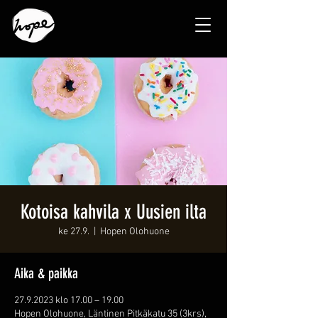
Kotoisa kahvila x Uusien ilta
ke 27.9.
  |  
Hopen Olohuone
Aika & paikka
27.9.2023 klo 17.00 – 19.00
Hopen Olohuone, Läntinen Pitkäkatu 35 (3krs),