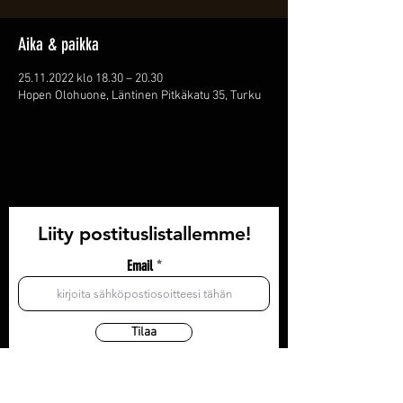
Aika & paikka
25.11.2022 klo 18.30 – 20.30
Hopen Olohuone, Läntinen Pitkäkatu 35, Turku
Liity postituslistallemme!
Email
Tilaa