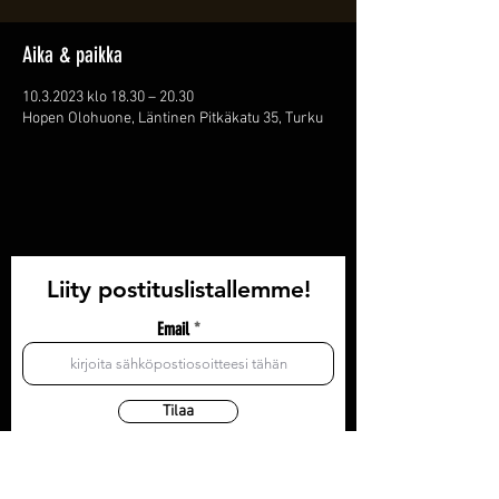
Aika & paikka
10.3.2023 klo 18.30 – 20.30
Hopen Olohuone, Läntinen Pitkäkatu 35, Turku
Liity postituslistallemme!
Email
Tilaa