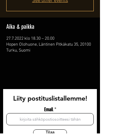
See other events
Aika & paikka
27.7.2022 klo 18.30 – 20.00
Hopen Olohuone, Läntinen Pitkäkatu 35, 20100
Turku, Suomi
Liity postituslistallemme!
Email
Tilaa