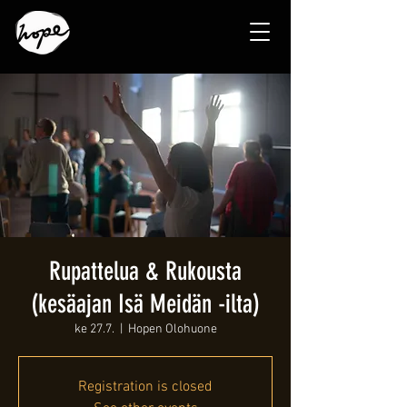
Rupattelua & Rukousta
(kesäajan Isä Meidän -ilta)
ke 27.7.
  |  
Hopen Olohuone
Registration is closed