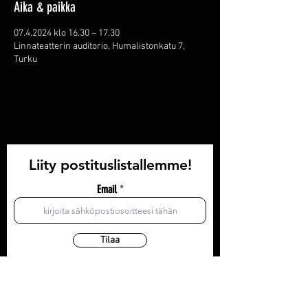
Aika & paikka
07.4.2024 klo 16.30 – 17.30
Linnateatterin auditorio, Humalistonkatu 7,
Turku
Liity postituslistallemme!
Email
Tilaa
YHTEYSTIEDOT