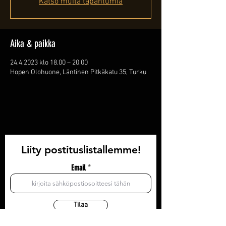
Katso muita tapahtumia
Aika & paikka
24.4.2023 klo 18.00 – 20.00
Hopen Olohuone, Läntinen Pitkäkatu 35, Turku
Liity postituslistallemme!
Email
Tilaa