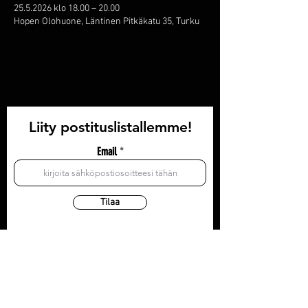
25.5.2026 klo 18.00 – 20.00
Hopen Olohuone, Läntinen Pitkäkatu 35, Turku
Liity postituslistallemme!
Email
Tilaa
YHTEYSTIEDOT
Olohuone: Läntinen Pitkäkatu 35, 3krs
Toimisto/postiosoite: Läntinen Pitkäkatu 35, 3krs