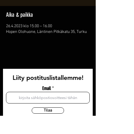
Aika & paikka
26.4.2023 klo 15.00 – 16.00
Hopen Olohuone, Läntinen Pitkäkatu 35, Turku
Liity postituslistallemme!
Email
Tilaa