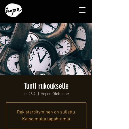
Tunti rukoukselle
ke 26.4.
  |  
Hopen Olohuone
Rekisteröityminen on suljettu
Katso muita tapahtumia