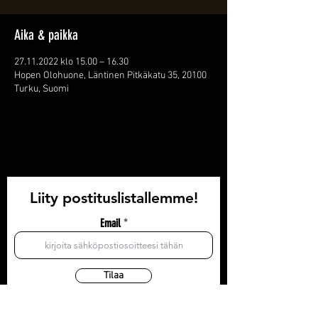
Aika & paikka
27.11.2022 klo 15.00 – 16.30
Hopen Olohuone, Läntinen Pitkäkatu 35, 20100
Turku, Suomi
Liity postituslistallemme!
Email
Tilaa