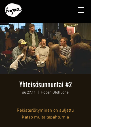
Yhteisösunnuntai #2
su 27.11.
  |  
Hopen Olohuone
Rekisteröityminen on suljettu
Katso muita tapahtumia