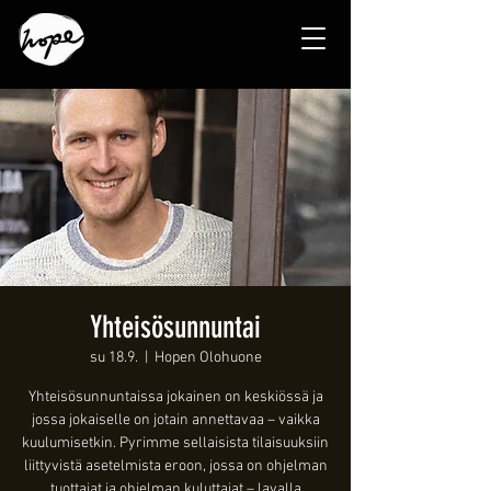
Yhteisösunnuntai
su 18.9.
  |  
Hopen Olohuone
Yhteisösunnuntaissa jokainen on keskiössä ja
jossa jokaiselle on jotain annettavaa – vaikka
kuulumisetkin. Pyrimme sellaisista tilaisuuksiin
liittyvistä asetelmista eroon, jossa on ohjelman
tuottajat ja ohjelman kuluttajat – lavalla