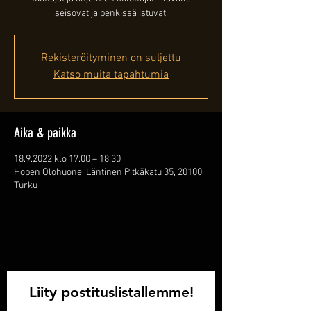
seisovat ja penkissä istuvat.
Rekisteröityminen on suljettu
Katso muita tapahtumia
Aika & paikka
18.9.2022 klo 17.00 – 18.30
Hopen Olohuone, Läntinen Pitkäkatu 35, 20100
Turku
Liity postituslistallemme!