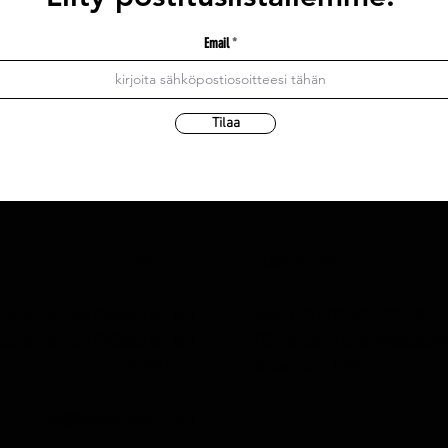
Email
Tilaa
YHTEYSTIEDOT
PANKKIYHTEYS
huone: Läntinen Pitkäkatu 35, 3krs
IBAN: FI62 5710 0410 0228 00
osoite: Läntinen Pitkäkatu 35, 3krs
Tilin omistaja: Turun vapaaseura
20100 Turku
Viitenumero: 19101
info@hopeseurakunta.com