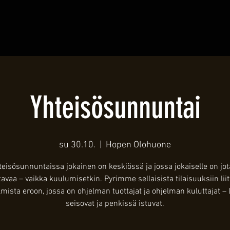
Yhteisösunnuntai
su 30.10.
  |  
Hopen Olohuone
teisösunnuntaissa jokainen on keskiössä ja jossa jokaiselle on jot
avaa – vaikka kuulumisetkin. Pyrimme sellaisista tilaisuuksiin liit
lmista eroon, jossa on ohjelman tuottajat ja ohjelman kuluttajat – l
seisovat ja penkissä istuvat.