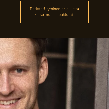
Rekisteröityminen on suljettu
Katso muita tapahtumia