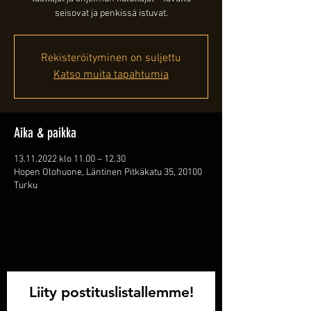
seisovat ja penkissä istuvat.
Rekisteröityminen on suljettu
Katso muita tapahtumia
Aika & paikka
13.11.2022 klo 11.00 – 12.30
Hopen Olohuone, Läntinen Pitkäkatu 35, 20100
Turku
Liity postituslistallemme!