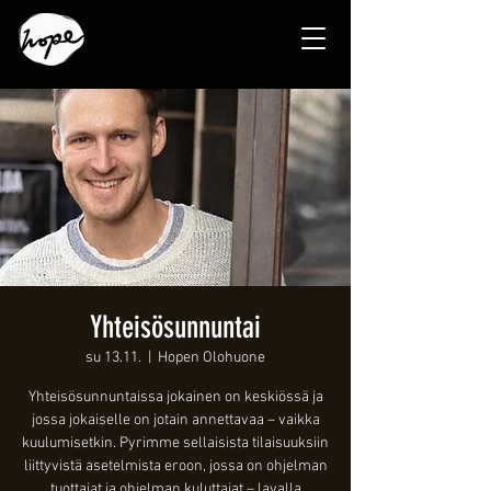
Yhteisösunnuntai
su 13.11.
  |  
Hopen Olohuone
Yhteisösunnuntaissa jokainen on keskiössä ja
jossa jokaiselle on jotain annettavaa – vaikka
kuulumisetkin. Pyrimme sellaisista tilaisuuksiin
liittyvistä asetelmista eroon, jossa on ohjelman
tuottajat ja ohjelman kuluttajat – lavalla