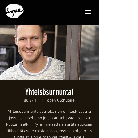
Yhteisösunnuntai
su 27.11.
  |  
Hopen Olohuone
Yhteisösunnuntaissa jokainen on keskiössä ja
jossa jokaiselle on jotain annettavaa – vaikka
kuulumisetkin. Pyrimme sellaisista tilaisuuksiin
liittyvistä asetelmista eroon, jossa on ohjelman
tuottajat ja ohjelman kuluttajat – lavalla