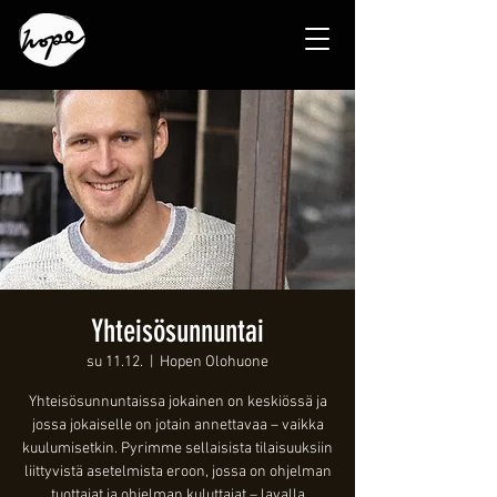
Yhteisösunnuntai
su 11.12.
  |  
Hopen Olohuone
Yhteisösunnuntaissa jokainen on keskiössä ja
jossa jokaiselle on jotain annettavaa – vaikka
kuulumisetkin. Pyrimme sellaisista tilaisuuksiin
liittyvistä asetelmista eroon, jossa on ohjelman
tuottajat ja ohjelman kuluttajat – lavalla