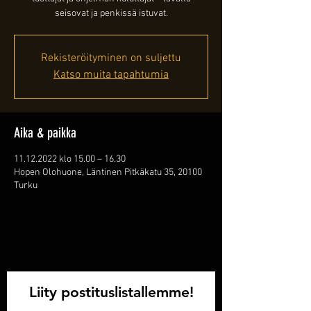
seisovat ja penkissä istuvat.
Rekisteröityminen on suljettu
Katso muita tapahtumia
Aika & paikka
11.12.2022 klo 15.00 – 16.30
Hopen Olohuone, Läntinen Pitkäkatu 35, 20100
Turku
Liity postituslistallemme!