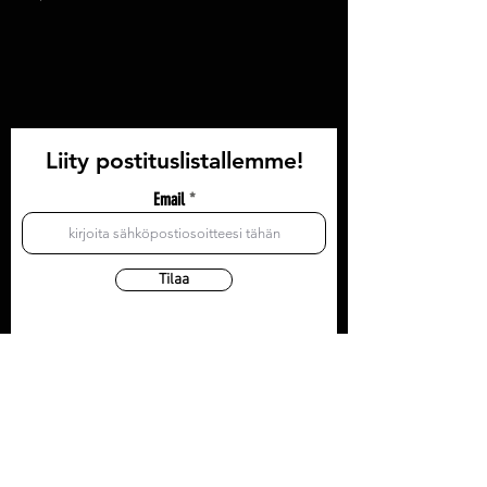
Liity postituslistallemme!
Email
Tilaa
YHTEYSTIEDOT
Olohuone: Läntinen Pitkäkatu 35, 3krs
Toimisto/postiosoite: Läntinen Pitkäkatu 35, 3krs
20100 Turku