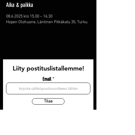
Aika & paikka
08.6.2025 klo 15.00 – 16.30
Hopen Olohuone, Läntinen Pitkäkatu 35, Turku
Liity postituslistallemme!
Email
Tilaa
YHTEYSTIEDOT