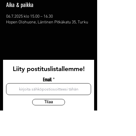
Aika & paikka
06.7.2025 klo 15.00 – 16.30
Hopen Olohuone, Läntinen Pitkäkatu 35, Turku
Liity postituslistallemme!
Email
Tilaa
YHTEYSTIEDOT