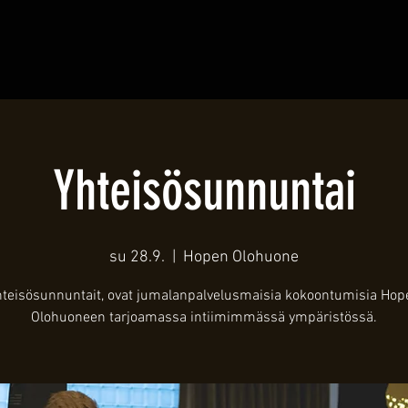
Yhteisösunnuntai
su 28.9.
  |  
Hopen Olohuone
hteisösunnuntait, ovat jumalanpalvelusmaisia kokoontumisia Hop
Olohuoneen tarjoamassa intiimimmässä ympäristössä.