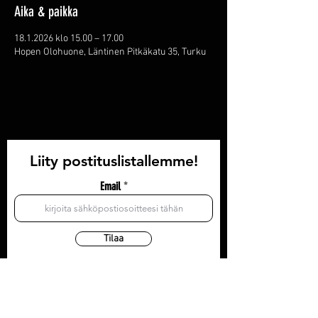
Aika & paikka
18.1.2026 klo 15.00 – 17.00
Hopen Olohuone, Läntinen Pitkäkatu 35, Turku
Liity postituslistallemme!
Email
Tilaa
YHTEYSTIEDOT