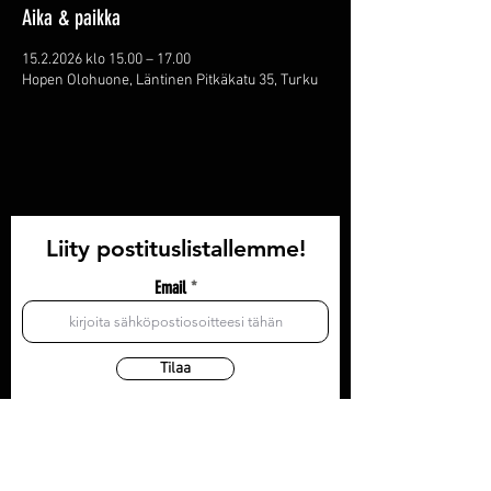
Aika & paikka
15.2.2026 klo 15.00 – 17.00
Hopen Olohuone, Läntinen Pitkäkatu 35, Turku
Liity postituslistallemme!
Email
Tilaa
YHTEYSTIEDOT