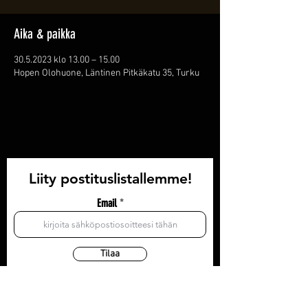
Aika & paikka
30.5.2023 klo 13.00 – 15.00
Hopen Olohuone, Läntinen Pitkäkatu 35, Turku
Liity postituslistallemme!
Email
Tilaa