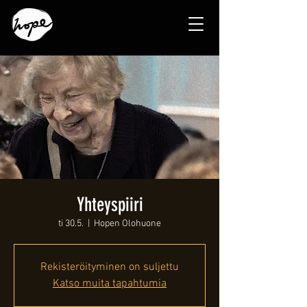
Yhteyspiiri
ti 30.5.
  |  
Hopen Olohuone
Rekisteröityminen on suljettu
Katso muita tapahtumia