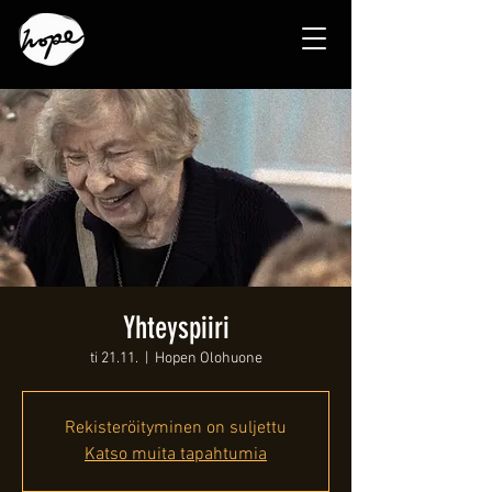
Yhteyspiiri
ti 21.11.
  |  
Hopen Olohuone
Rekisteröityminen on suljettu
Katso muita tapahtumia