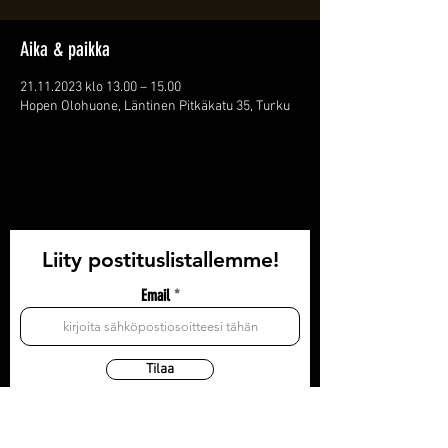
Aika & paikka
21.11.2023 klo 13.00 – 15.00
Hopen Olohuone, Läntinen Pitkäkatu 35, Turku
Liity postituslistallemme!
Email
Tilaa