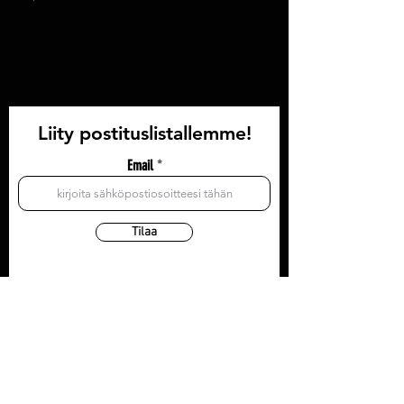
Liity postituslistallemme!
Email
Tilaa
YHTEYSTIEDOT
Olohuone: Läntinen Pitkäkatu 35, 3krs
Toimisto/postiosoite: Läntinen Pitkäkatu 35, 3krs
20100 Turku