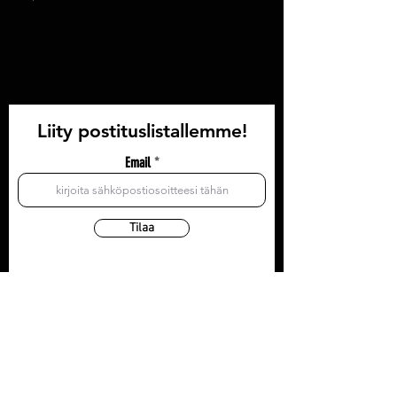
Liity postituslistallemme!
Email
Tilaa
YHTEYSTIEDOT
Olohuone: Läntinen Pitkäkatu 35, 3krs
Toimisto/postiosoite: Läntinen Pitkäkatu 35, 3krs
20100 Turku