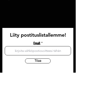
Liity postituslistallemme!
Email
Tilaa
YHTEYSTIEDOT
Olohuone: Läntinen Pitkäkatu 35, 3krs
Toimisto/postiosoite: Läntinen Pitkäkatu 35, 3krs
20100 Turku